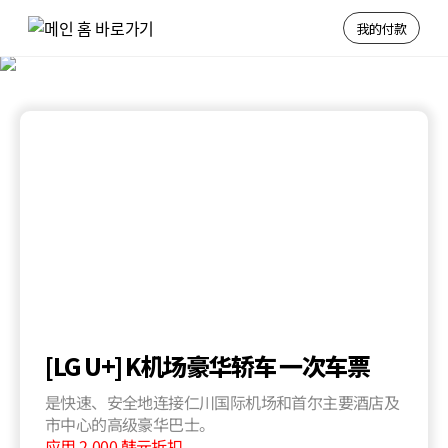
我的付款
1
인
라
운
지
이
용
권
[LG U+] K机场豪华轿车 一次车票
是快速、安全地连接仁川国际机场和首尔主要酒店及
市中心的高级豪华巴士。
应用 2,000 韩元折扣